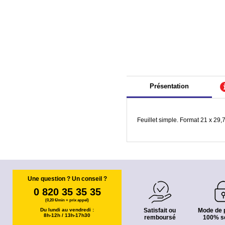
Présentation
Feuillet simple. Format 21 x 29,
Une question ? Un conseil ?
0 820 35 35 35
(0,20 €/min + prix appel)
Du lundi au vendredi :
Satisfait ou
Mode de 
8h-12h / 13h-17h30
remboursé
100% s