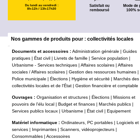
Du lundi au vendredi :
Satisfait ou
Mode de 
8h-12h / 13h-17h30
remboursé
100% s
Nos gammes de produits pour : collectivités locales
Documents et accessoires :
Administration générale
|
Guides
pratiques
|
État civil
|
Livrets de famille
|
Service population
|
Urbanisme - Services techniques
|
Affaires scolaires
|
Affaires
sociales / Affaires scolaires
|
Gestion des ressources humaines
|
Police municipale
|
Élections
|
Hygiène et sécurité
|
Marchés des
collectivités locales et de l'État
|
Gestion financière et comptable
Ouvrages :
Organisation et structures
|
Élections
|
Missions et
pouvoirs de l'élu local
|
Budget et finances
|
Marchés publics
|
Services publics locaux
|
Urbanisme
|
État civil
|
Equipement
Matériel informatique :
Ordinateurs, PC portables
|
Logiciels et
services
|
Imprimantes
|
Scanners, vidéoprojecteurs
|
Consommables
|
Accessoires