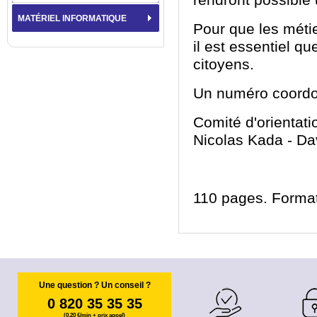
rendront possible 
MATÉRIEL INFORMATIQUE
Pour que les métie
il est essentiel qu
citoyens.
Un numéro coordon
Comité d'orientati
Nicolas Kada
- Da
110 pages. Format
Une question ? Un conseil ?
0 820 35 35 35
(0,20 €/min + prix appel)