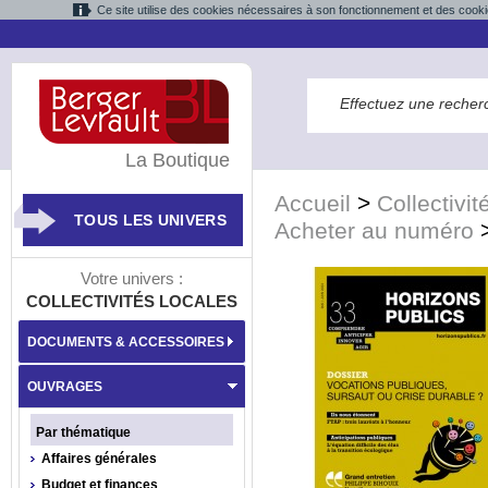
Ce site utilise des cookies nécessaires à son fonctionnement et des cooki
La Boutique
Accueil
>
Collectivit
TOUS LES UNIVERS
Acheter au numéro
Votre univers :
COLLECTIVITÉS LOCALES
DOCUMENTS & ACCESSOIRES
OUVRAGES
Par thématique
Affaires générales
Budget et finances