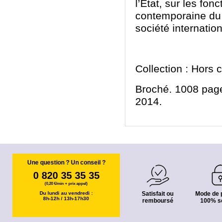
l’État, sur les fon
contemporaine du dr
société internation
Collection : Hors c
Broché. 1008 page
2014.
Une question ? Un conseil ?
0 820 35 35 35
(0,20 €/min + prix appel)
Du lundi au vendredi :
Satisfait ou
Mode de 
8h-12h / 13h-17h30
remboursé
100% s