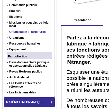
Commande publique
État civil
Élections
Présentation
Missions et pouvoirs de l'élu
local
Organisation et structures
Partez à la déco
Urbanisme
fabrique « fabriqu
Ressources humaines
ses fonctions so
Equipement
entrées rédigées 
Par collection
l'étranger.
Base documentaire juridique
et opérationnelle : Légibase
Esquisser une étud
Revue Horizons publics
possible le natio
Au fil du débat
prête singulièremen
Les Codes et textes de
référence
a réuni les auteu
Les Indispensables
De nombreuses con
MATÉRIEL INFORMATIQUE
à tous les savoirs