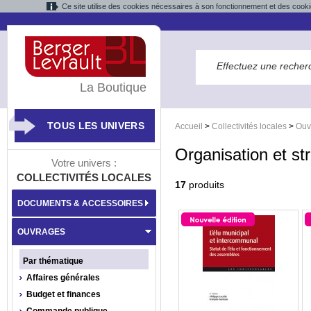
Ce site utilise des cookies nécessaires à son fonctionnement et des cooki
La Boutique
TOUS LES UNIVERS
Accueil
>
Collectivités locales
>
Ouv
Organisation et st
Votre univers :
COLLECTIVITÉS LOCALES
17
produits
DOCUMENTS & ACCESSOIRES
OUVRAGES
Par thématique
Affaires générales
Budget et finances