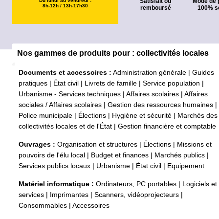
Du lundi au vendredi :
Satisfait ou
Mode de 
8h-12h / 13h-17h30
remboursé
100% s
Nos gammes de produits pour : collectivités locales
Documents et accessoires :
Administration générale
|
Guides
pratiques
|
État civil
|
Livrets de famille
|
Service population
|
Urbanisme - Services techniques
|
Affaires scolaires
|
Affaires
sociales / Affaires scolaires
|
Gestion des ressources humaines
|
Police municipale
|
Élections
|
Hygiène et sécurité
|
Marchés des
collectivités locales et de l'État
|
Gestion financière et comptable
Ouvrages :
Organisation et structures
|
Élections
|
Missions et
pouvoirs de l'élu local
|
Budget et finances
|
Marchés publics
|
Services publics locaux
|
Urbanisme
|
État civil
|
Equipement
Matériel informatique :
Ordinateurs, PC portables
|
Logiciels et
services
|
Imprimantes
|
Scanners, vidéoprojecteurs
|
Consommables
|
Accessoires