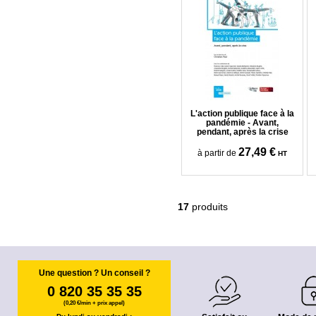
L'action publique face à la
pandémie - Avant,
pendant, après la crise
27,49 €
à partir de
HT
17
produits
Une question ? Un conseil ?
0 820 35 35 35
(0,20 €/min + prix appel)