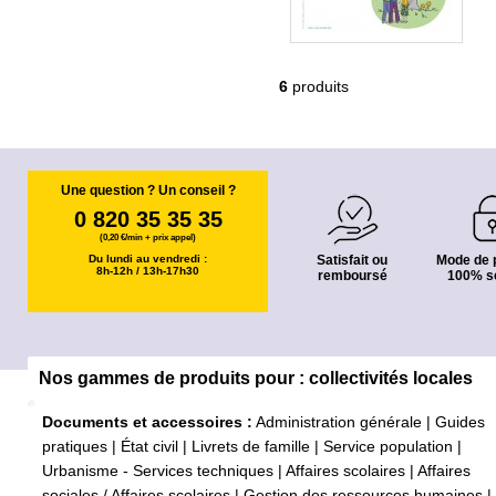
6
produits
Une question ? Un conseil ?
0 820 35 35 35
(0,20 €/min + prix appel)
Du lundi au vendredi :
Satisfait ou
Mode de 
8h-12h / 13h-17h30
remboursé
100% s
Nos gammes de produits pour : collectivités locales
Documents et accessoires :
Administration générale
|
Guides
pratiques
|
État civil
|
Livrets de famille
|
Service population
|
Urbanisme - Services techniques
|
Affaires scolaires
|
Affaires
sociales / Affaires scolaires
|
Gestion des ressources humaines
|