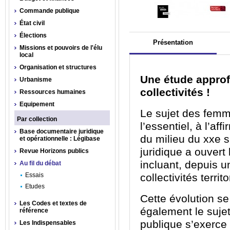
Commande publique
État civil
Élections
Présentation
Missions et pouvoirs de l'élu
local
Organisation et structures
Une étude approf
Urbanisme
collectivités !
Ressources humaines
Equipement
Le sujet des femm
Par collection
l’essentiel
,
à l’aff
Base documentaire juridique
du milieu
du
xx
e
s
et opérationnelle : Légibase
juridique a ouvert 
Revue Horizons publics
incluant
, depuis u
Au fil du débat
Essais
collectivités territ
Etudes
Cette
évolution
se
Les Codes et textes de
également
le suje
référence
publique s’exerc
Les Indispensables