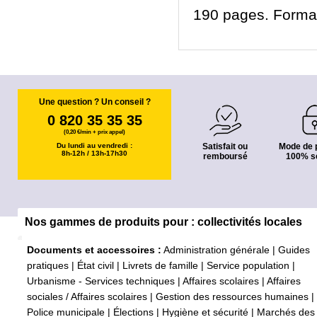
190 pages. Format 
Une question ? Un conseil ?
0 820 35 35 35
(0,20 €/min + prix appel)
Du lundi au vendredi :
Satisfait ou
Mode de 
8h-12h / 13h-17h30
remboursé
100% s
Nos gammes de produits pour : collectivités locales
Documents et accessoires :
Administration générale
|
Guides
pratiques
|
État civil
|
Livrets de famille
|
Service population
|
Urbanisme - Services techniques
|
Affaires scolaires
|
Affaires
sociales / Affaires scolaires
|
Gestion des ressources humaines
|
Police municipale
|
Élections
|
Hygiène et sécurité
|
Marchés des