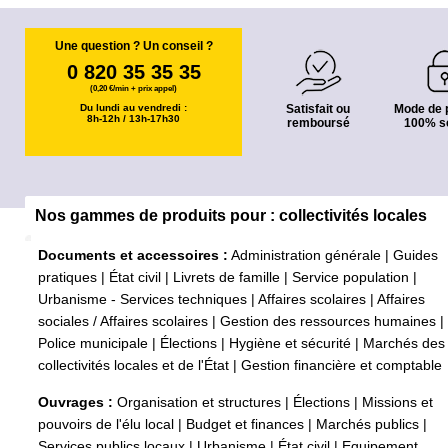
Une question ? Un conseil ?
0 820 35 35 35
(0,20 €/min + prix appel)
Du lundi au vendredi :
Satisfait ou
Mode de 
8h-12h / 13h-17h30
remboursé
100% s
Nos gammes de produits pour : collectivités locales
Documents et accessoires :
Administration générale
|
Guides
pratiques
|
État civil
|
Livrets de famille
|
Service population
|
Urbanisme - Services techniques
|
Affaires scolaires
|
Affaires
sociales / Affaires scolaires
|
Gestion des ressources humaines
|
Police municipale
|
Élections
|
Hygiène et sécurité
|
Marchés des
collectivités locales et de l'État
|
Gestion financière et comptable
Ouvrages :
Organisation et structures
|
Élections
|
Missions et
pouvoirs de l'élu local
|
Budget et finances
|
Marchés publics
|
Services publics locaux
|
Urbanisme
|
État civil
|
Equipement