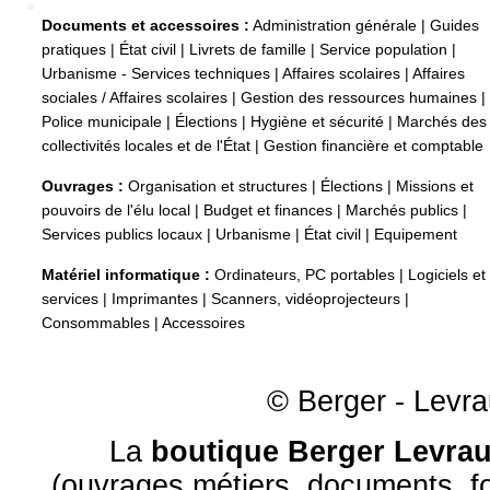
Documents et accessoires :
Administration générale
|
Guides
pratiques
|
État civil
|
Livrets de famille
|
Service population
|
Urbanisme - Services techniques
|
Affaires scolaires
|
Affaires
sociales / Affaires scolaires
|
Gestion des ressources humaines
|
Police municipale
|
Élections
|
Hygiène et sécurité
|
Marchés des
collectivités locales et de l'État
|
Gestion financière et comptable
Ouvrages :
Organisation et structures
|
Élections
|
Missions et
pouvoirs de l'élu local
|
Budget et finances
|
Marchés publics
|
Services publics locaux
|
Urbanisme
|
État civil
|
Equipement
Matériel informatique :
Ordinateurs, PC portables
|
Logiciels et
services
|
Imprimantes
|
Scanners, vidéoprojecteurs
|
Consommables
|
Accessoires
© Berger - Levrau
La
boutique Berger Levrau
(ouvrages métiers, documents, fo