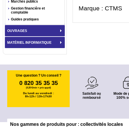
Marchés publics
Marque : CTMS
Gestion financière et
comptable
Guides pratiques
OUVRAGES
MATÉRIEL INFORMATIQUE
Une question ? Un conseil ?
0 820 35 35 35
(0,20 €/min + prix appel)
Du lundi au vendredi :
Satisfait ou
Mode de 
8h-12h / 13h-17h30
remboursé
100% s
Nos gammes de produits pour : collectivités locales