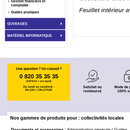
Gestion financière et
comptable
Feuillet intérieur
Guides pratiques
OUVRAGES
MATÉRIEL INFORMATIQUE
Une question ? Un conseil ?
0 820 35 35 35
(0,20 €/min + prix appel)
Du lundi au vendredi :
Satisfait ou
Mode de 
8h-12h / 13h-17h30
remboursé
100% s
Nos gammes de produits pour : collectivités locales
Documents et accessoires :
Administration générale
|
Guides