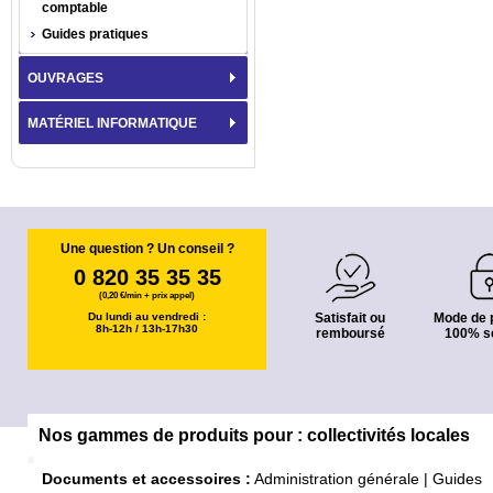
comptable
Guides pratiques
OUVRAGES
MATÉRIEL INFORMATIQUE
Une question ? Un conseil ?
0 820 35 35 35
(0,20 €/min + prix appel)
Du lundi au vendredi :
Satisfait ou
Mode de 
8h-12h / 13h-17h30
remboursé
100% s
Nos gammes de produits pour : collectivités locales
Documents et accessoires :
Administration générale
|
Guides