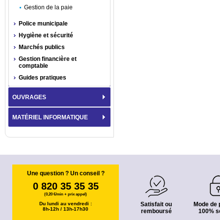
Gestion de la paie
Police municipale
Hygiène et sécurité
Marchés publics
Gestion financière et
comptable
Guides pratiques
OUVRAGES
MATÉRIEL INFORMATIQUE
Une question ? Un conseil ?
0 820 35 35 35
(0,20 €/min + prix appel)
Du lundi au vendredi :
Satisfait ou
Mode de 
8h-12h / 13h-17h30
remboursé
100% s