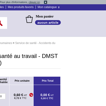
Pour plus d'informations,
cliquez ici
.
des
Mes produits favoris
Mon catalogue
Mon panier
aucun article
 humaines
>
Service de santé - Accidents du
santé au travail - DMST
)
antité
Prix unitaire
Prix Total
haitée
0,60 €
0,00 €
HT
HT
0,72 €
TTC
0,00 €
TTC