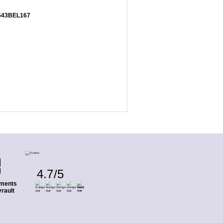
. 543BEL167
4.7
/
5
ments
rault