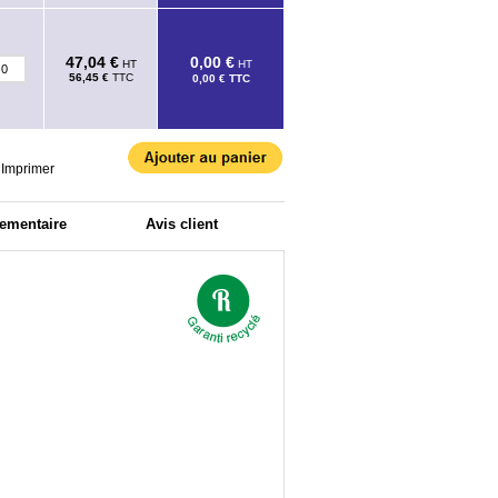
47,04 €
0,00 €
HT
HT
56,45 €
TTC
0,00 €
TTC
Imprimer
lementaire
Avis client