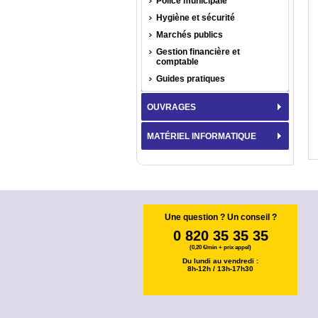
Police municipale
Hygiène et sécurité
Marchés publics
Gestion financière et
comptable
Guides pratiques
OUVRAGES
MATÉRIEL INFORMATIQUE
Une question ? Un conseil ?
0 820 35 35 35
(0,20 €/min + prix appel)
Du lundi au vendredi :
8h-12h / 13h-17h30