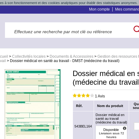
res à son fonctionnement et des cookies analytiques pour établir des statistiques anonymes. 
Mon compte
Mes comman
cueil
>
Collectivités locales
>
Documents & Accessoires
>
Gestion des ressources
avail
>
Dossier médical en santé au travail - DMST (médecine du travail)
Dossier médical en 
(médecine du travail
1 Avis
Qu
Réf.
Nom du produit
sou
Dossier médical en
santé au travail
(médecine du travail)
543BEL164
Disponible
Livraison sous 72
heures