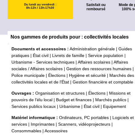
Du lundi au vendredi :
Satisfait ou
Mode de 
8h-12h / 13h-17h30
remboursé
100% s
Nos gammes de produits pour : collectivités locales
Documents et accessoires :
Administration générale
|
Guides
pratiques
|
État civil
|
Livrets de famille
|
Service population
|
Urbanisme - Services techniques
|
Affaires scolaires
|
Affaires
sociales / Affaires scolaires
|
Gestion des ressources humaines
|
Police municipale
|
Élections
|
Hygiène et sécurité
|
Marchés des
collectivités locales et de l'État
|
Gestion financière et comptable
Ouvrages :
Organisation et structures
|
Élections
|
Missions et
pouvoirs de l'élu local
|
Budget et finances
|
Marchés publics
|
Services publics locaux
|
Urbanisme
|
État civil
|
Equipement
Matériel informatique :
Ordinateurs, PC portables
|
Logiciels et
services
|
Imprimantes
|
Scanners, vidéoprojecteurs
|
Consommables
|
Accessoires