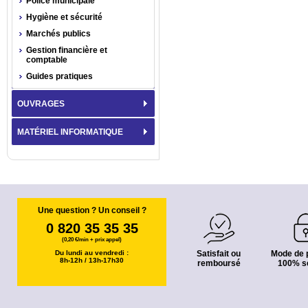
Police municipale
Hygiène et sécurité
Marchés publics
Gestion financière et
comptable
Guides pratiques
OUVRAGES
MATÉRIEL INFORMATIQUE
Une question ? Un conseil ?
0 820 35 35 35
(0,20 €/min + prix appel)
Du lundi au vendredi :
Satisfait ou
Mode de 
8h-12h / 13h-17h30
remboursé
100% s