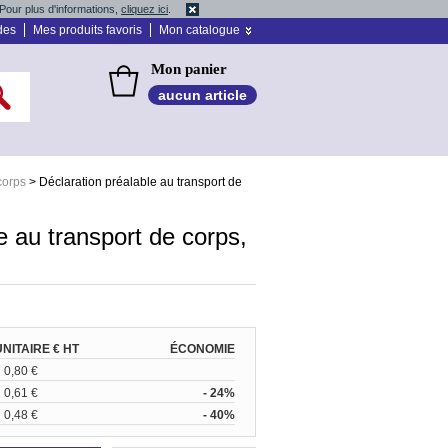
Pour plus d'informations,
cliquez ici
.
des
Mes produits favoris
Mon catalogue
Mon panier
aucun article
corps
>
Déclaration préalable au transport de
e au transport de corps,
UNITAIRE € HT
ÉCONOMIE
0,80 €
0,61 €
- 24%
0,48 €
- 40%