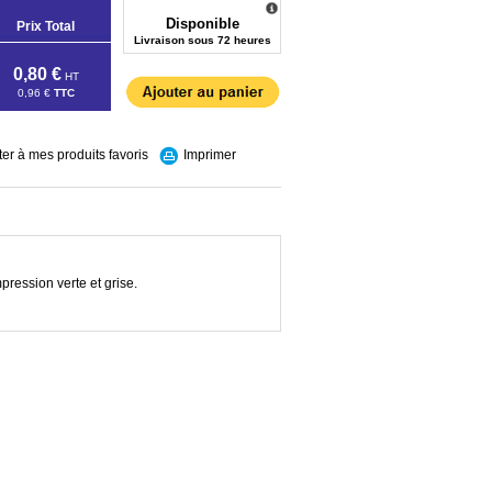
Disponible
Prix Total
Livraison sous 72 heures
0,80 €
HT
0,96 €
TTC
ter à mes produits favoris
Imprimer
pression verte et grise.