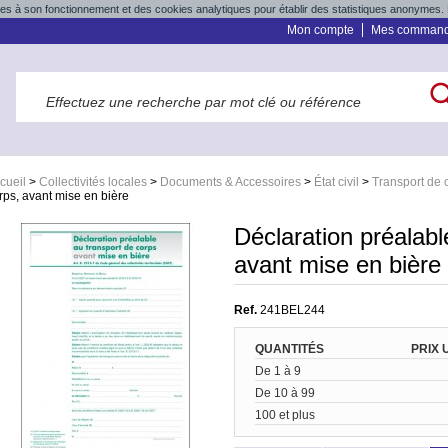
res à son fonctionnement et des cookies analytiques pour établir des statistiques anonymes. 
Mon compte
Mes comman
cueil
>
Collectivités locales
>
Documents & Accessoires
>
État civil
>
Transport de 
rps, avant mise en bière
Déclaration préalabl
avant mise en bière
Ref.
241BEL244
QUANTITÉS
PRIX 
De 1 à 9
De 10 à 99
100 et plus