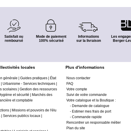
Satisfait ou
Mode de paiement
Informations
Les engage
remboursé
100% sécurisé
sur la livraison
Berger-Lev
lectivités locales
Plus d'informations
on générale
|
Guides pratiques
|
État
Nous contacter
|
Urbanisme - Services techniques
|
FAQ
es scolaires
|
Gestion des ressources
Votre compte
Hygiène et sécurité
|
Marchés des
Suivi de votre commande
nancière et comptable
Votre catalogue et la Boutique :
-
Demande de catalogue
ctions
|
Missions et pouvoirs de l'élu
-
Estimer mes frais de port
s
|
Services publics locaux
|
-
Commande rapide
Rencontrer un responsable métier
Plan du site