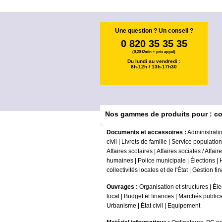
Une question ? Un conseil ?
0 820 35 35 35
(0,20 €/min + prix appel)
Du lundi au vendredi :
8h-12h / 13h-17h30
Nos gammes de produits pour : col
Documents et accessoires :
Administrati
civil
|
Livrets de famille
|
Service population
Affaires scolaires
|
Affaires sociales / Affair
humaines
|
Police municipale
|
Élections
|
collectivités locales et de l'État
|
Gestion fi
Ouvrages :
Organisation et structures
|
Éle
local
|
Budget et finances
|
Marchés public
Urbanisme
|
État civil
|
Equipement