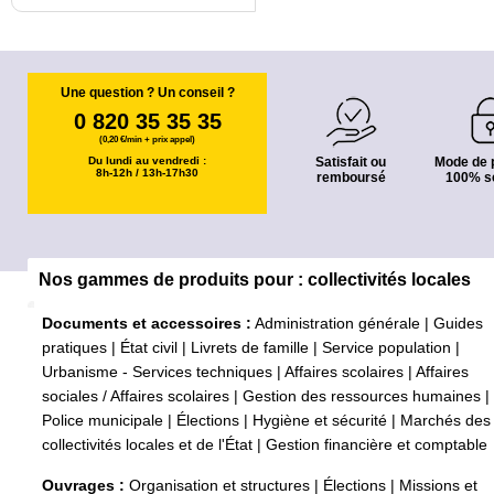
Une question ? Un conseil ?
0 820 35 35 35
(0,20 €/min + prix appel)
Du lundi au vendredi :
Satisfait ou
Mode de 
8h-12h / 13h-17h30
remboursé
100% s
Nos gammes de produits pour : collectivités locales
Documents et accessoires :
Administration générale
|
Guides
pratiques
|
État civil
|
Livrets de famille
|
Service population
|
Urbanisme - Services techniques
|
Affaires scolaires
|
Affaires
sociales / Affaires scolaires
|
Gestion des ressources humaines
|
Police municipale
|
Élections
|
Hygiène et sécurité
|
Marchés des
collectivités locales et de l'État
|
Gestion financière et comptable
Ouvrages :
Organisation et structures
|
Élections
|
Missions et