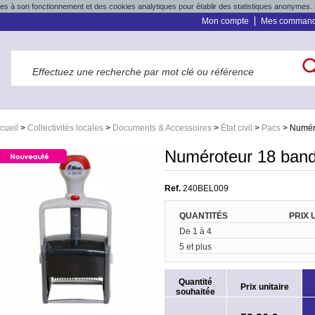
res à son fonctionnement et des cookies analytiques pour établir des statistiques anonymes. 
Mon compte
Mes comman
cueil
>
Collectivités locales
>
Documents & Accessoires
>
État civil
>
Pacs
>
Numér
Numéroteur 18 ban
Ref.
240BEL009
QUANTITÉS
PRIX 
De 1 à 4
5 et plus
Quantité
Prix unitaire
souhaitée