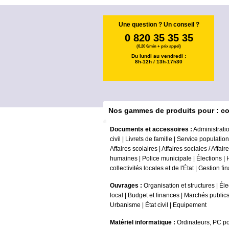
Une question ? Un conseil ?
0 820 35 35 35
(0,20 €/min + prix appel)
Du lundi au vendredi :
8h-12h / 13h-17h30
Nos gammes de produits pour : col
Documents et accessoires :
Administrati
civil
|
Livrets de famille
|
Service population
Affaires scolaires
|
Affaires sociales / Affair
humaines
|
Police municipale
|
Élections
|
collectivités locales et de l'État
|
Gestion fi
Ouvrages :
Organisation et structures
|
Éle
local
|
Budget et finances
|
Marchés public
Urbanisme
|
État civil
|
Equipement
Matériel informatique :
Ordinateurs, PC po