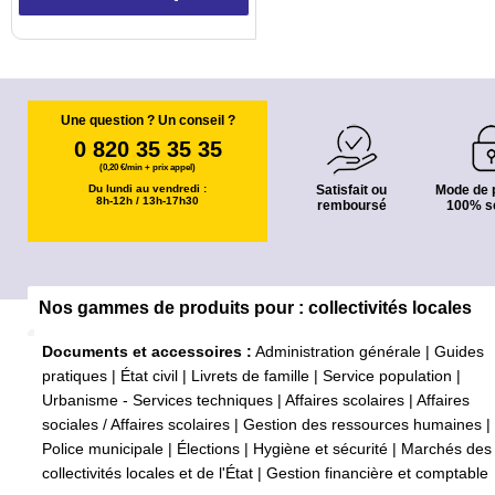
Une question ? Un conseil ?
0 820 35 35 35
(0,20 €/min + prix appel)
Du lundi au vendredi :
Satisfait ou
Mode de 
8h-12h / 13h-17h30
remboursé
100% s
Nos gammes de produits pour : collectivités locales
Documents et accessoires :
Administration générale
|
Guides
pratiques
|
État civil
|
Livrets de famille
|
Service population
|
Urbanisme - Services techniques
|
Affaires scolaires
|
Affaires
sociales / Affaires scolaires
|
Gestion des ressources humaines
|
Police municipale
|
Élections
|
Hygiène et sécurité
|
Marchés des
collectivités locales et de l'État
|
Gestion financière et comptable