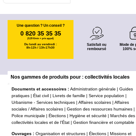
Une question ? Un conseil ?
0 820 35 35 35
(0,20 €/min + prix appel)
Du lundi au vendredi :
Satisfait ou
Mode de 
8h-12h / 13h-17h30
remboursé
100% s
Nos gammes de produits pour : collectivités locales
Documents et accessoires :
Administration générale
|
Guides
pratiques
|
État civil
|
Livrets de famille
|
Service population
|
Urbanisme - Services techniques
|
Affaires scolaires
|
Affaires
sociales / Affaires scolaires
|
Gestion des ressources humaines
|
Police municipale
|
Élections
|
Hygiène et sécurité
|
Marchés des
collectivités locales et de l'État
|
Gestion financière et comptable
Ouvrages :
Organisation et structures
|
Élections
|
Missions et