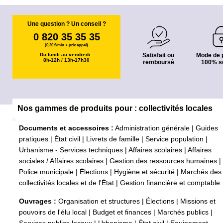
Une question ? Un conseil ?
0 820 35 35 35
(0,20 €/min + prix appel)
Du lundi au vendredi :
Satisfait ou
Mode de 
8h-12h / 13h-17h30
remboursé
100% s
Nos gammes de produits pour : collectivités locales
Documents et accessoires :
Administration générale
|
Guides
pratiques
|
État civil
|
Livrets de famille
|
Service population
|
Urbanisme - Services techniques
|
Affaires scolaires
|
Affaires
sociales / Affaires scolaires
|
Gestion des ressources humaines
|
Police municipale
|
Élections
|
Hygiène et sécurité
|
Marchés des
collectivités locales et de l'État
|
Gestion financière et comptable
Ouvrages :
Organisation et structures
|
Élections
|
Missions et
pouvoirs de l'élu local
|
Budget et finances
|
Marchés publics
|