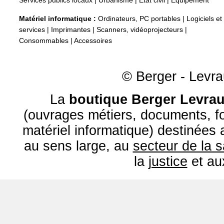
Services publics locaux
|
Urbanisme
|
État civil
|
Equipement
Matériel informatique :
Ordinateurs, PC portables
|
Logiciels et
services
|
Imprimantes
|
Scanners, vidéoprojecteurs
|
Consommables
|
Accessoires
© Berger - Levrau
La
boutique Berger Levrau
(ouvrages métiers, documents, fo
matériel informatique) destinées
au sens large, au
secteur de la 
la
justice
et a