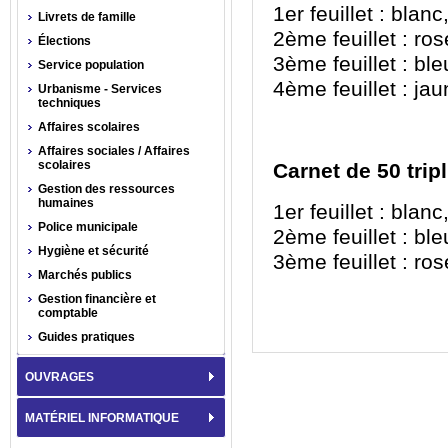
1
er
feuillet : blanc
Livrets de famille
2
ème
feuillet : ros
Élections
3
ème
feuillet : ble
Service population
4
ème
feuillet : ja
Urbanisme - Services
techniques
Affaires scolaires
Affaires sociales / Affaires
scolaires
Carnet de 50 trip
Gestion des ressources
humaines
1
er
feuillet : blanc
Police municipale
2
ème
feuillet : ble
Hygiène et sécurité
3
ème
feuillet : ro
Marchés publics
Gestion financière et
comptable
Guides pratiques
OUVRAGES
MATÉRIEL INFORMATIQUE