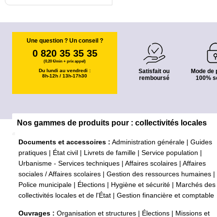
Une question ? Un conseil ?
0 820 35 35 35
(0,20 €/min + prix appel)
Du lundi au vendredi :
Satisfait ou
Mode de 
8h-12h / 13h-17h30
remboursé
100% s
Nos gammes de produits pour : collectivités locales
Documents et accessoires :
Administration générale
|
Guides
pratiques
|
État civil
|
Livrets de famille
|
Service population
|
Urbanisme - Services techniques
|
Affaires scolaires
|
Affaires
sociales / Affaires scolaires
|
Gestion des ressources humaines
|
Police municipale
|
Élections
|
Hygiène et sécurité
|
Marchés des
collectivités locales et de l'État
|
Gestion financière et comptable
Ouvrages :
Organisation et structures
|
Élections
|
Missions et