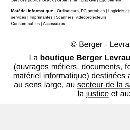
Services publics locaux
|
Urbanisme
|
État civil
|
Equipement
Matériel informatique :
Ordinateurs, PC portables
|
Logiciels et
services
|
Imprimantes
|
Scanners, vidéoprojecteurs
|
Consommables
|
Accessoires
© Berger - Levrau
La
boutique Berger Levrau
(ouvrages métiers, documents, fo
matériel informatique) destinées
au sens large, au
secteur de la 
la
justice
et a