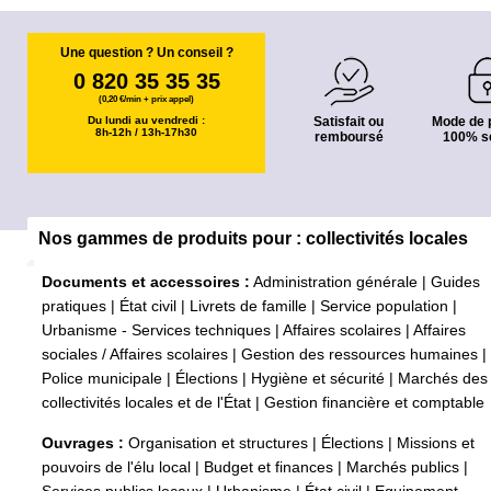
Une question ? Un conseil ?
0 820 35 35 35
(0,20 €/min + prix appel)
Du lundi au vendredi :
Satisfait ou
Mode de 
8h-12h / 13h-17h30
remboursé
100% s
Nos gammes de produits pour : collectivités locales
Documents et accessoires :
Administration générale
|
Guides
pratiques
|
État civil
|
Livrets de famille
|
Service population
|
Urbanisme - Services techniques
|
Affaires scolaires
|
Affaires
sociales / Affaires scolaires
|
Gestion des ressources humaines
|
Police municipale
|
Élections
|
Hygiène et sécurité
|
Marchés des
collectivités locales et de l'État
|
Gestion financière et comptable
Ouvrages :
Organisation et structures
|
Élections
|
Missions et
pouvoirs de l'élu local
|
Budget et finances
|
Marchés publics
|