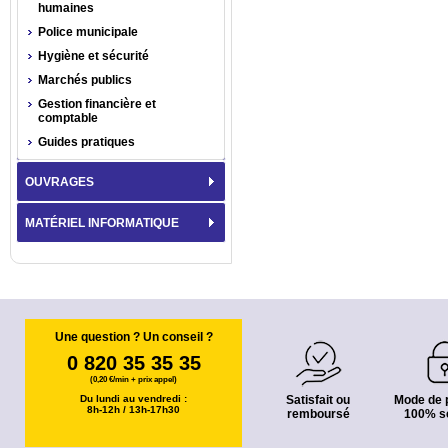
humaines
Police municipale
Hygiène et sécurité
Marchés publics
Gestion financière et
comptable
Guides pratiques
OUVRAGES
MATÉRIEL INFORMATIQUE
Une question ? Un conseil ?
0 820 35 35 35
(0,20 €/min + prix appel)
Du lundi au vendredi :
Satisfait ou
Mode de 
8h-12h / 13h-17h30
remboursé
100% s