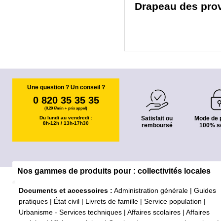
Drapeau des prov
Une question ? Un conseil ?
0 820 35 35 35
(0,20 €/min + prix appel)
Du lundi au vendredi :
Satisfait ou
Mode de 
8h-12h / 13h-17h30
remboursé
100% s
Nos gammes de produits pour : collectivités locales
Documents et accessoires :
Administration générale
|
Guides
pratiques
|
État civil
|
Livrets de famille
|
Service population
|
Urbanisme - Services techniques
|
Affaires scolaires
|
Affaires