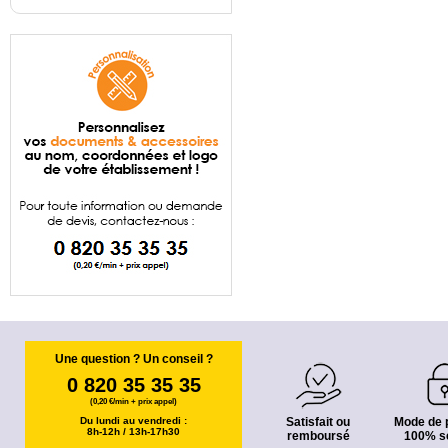
Une question ? Un conseil ?
0 820 35 35 35
(0,20 €/min + prix appel)
Du lundi au vendredi :
Satisfait ou
Mode de 
8h-12h / 13h-17h30
remboursé
100% s