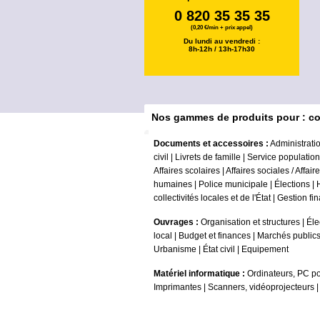
0 820 35 35 35
(0,20 €/min + prix appel)
Du lundi au vendredi :
8h-12h / 13h-17h30
Nos gammes de produits pour : col
Documents et accessoires :
Administrati
civil
|
Livrets de famille
|
Service population
Affaires scolaires
|
Affaires sociales / Affair
humaines
|
Police municipale
|
Élections
|
collectivités locales et de l'État
|
Gestion fi
Ouvrages :
Organisation et structures
|
Éle
local
|
Budget et finances
|
Marchés public
Urbanisme
|
État civil
|
Equipement
Matériel informatique :
Ordinateurs, PC po
Imprimantes
|
Scanners, vidéoprojecteurs