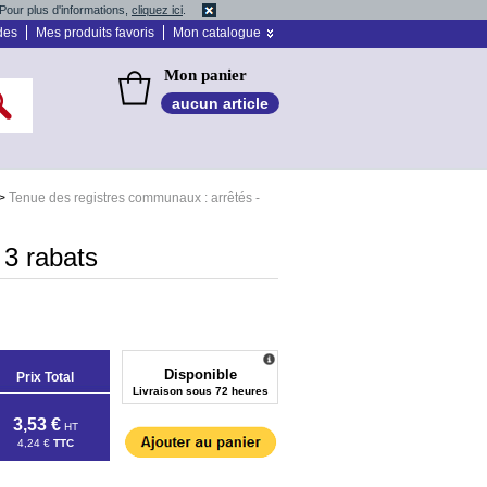
Pour plus d'informations,
cliquez ici
.
des
Mes produits favoris
Mon catalogue
Mon panier
aucun article
>
Tenue des registres communaux : arrêtés -
3 rabats
Disponible
Prix Total
Livraison sous 72 heures
3,53 €
HT
4,24 €
TTC