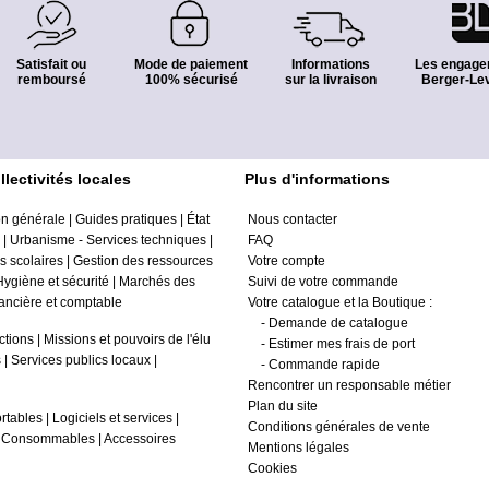
Satisfait ou
Mode de paiement
Informations
Les engage
remboursé
100% sécurisé
sur la livraison
Berger-Lev
lectivités locales
Plus d'informations
on générale
|
Guides pratiques
|
État
Nous contacter
|
Urbanisme - Services techniques
|
FAQ
es scolaires
|
Gestion des ressources
Votre compte
Hygiène et sécurité
|
Marchés des
Suivi de votre commande
nancière et comptable
Votre catalogue et la Boutique :
-
Demande de catalogue
ctions
|
Missions et pouvoirs de l'élu
-
Estimer mes frais de port
s
|
Services publics locaux
|
-
Commande rapide
Rencontrer un responsable métier
Plan du site
rtables
|
Logiciels et services
|
Conditions générales de vente
|
Consommables
|
Accessoires
Mentions légales
Cookies