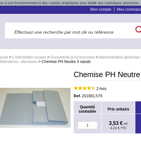
res à son fonctionnement et des cookies analytiques pour établir des statistiques anonymes. 
Mon compte
Mes comman
cueil
>
Collectivités locales
>
Documents & Accessoires
>
Administration générale
libérations - décisions
>
Chemise PH Neutre 3 rabats
Chemise PH Neutre 
2 Avis
Ref.
201BEL579
Quantité
Prix unitaire
souhaitée
3,53 €
HT
4,24 €
TTC