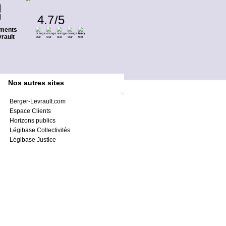
4.7
/
5
ments
rault
Nos autres sites
Berger-Levrault.com
Espace Clients
Horizons publics
Légibase Collectivités
Légibase Justice