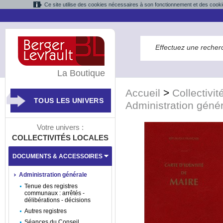
Ce site utilise des cookies nécessaires à son fonctionnement et des cooki
La Boutique
Accueil
>
Collectivit
TOUS LES UNIVERS
Administration géné
Votre univers :
COLLECTIVITÉS LOCALES
DOCUMENTS & ACCESSOIRES
Administration générale
Tenue des registres
communaux : arrêtés -
délibérations - décisions
Autres registres
Séances du Conseil