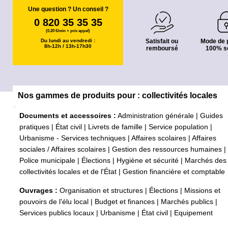
Une question ? Un conseil ?
0 820 35 35 35
(0,20 €/min + prix appel)
Du lundi au vendredi :
Satisfait ou
Mode de 
8h-12h / 13h-17h30
remboursé
100% s
Nos gammes de produits pour : collectivités locales
Documents et accessoires :
Administration générale
|
Guides
pratiques
|
État civil
|
Livrets de famille
|
Service population
|
Urbanisme - Services techniques
|
Affaires scolaires
|
Affaires
sociales / Affaires scolaires
|
Gestion des ressources humaines
|
Police municipale
|
Élections
|
Hygiène et sécurité
|
Marchés des
collectivités locales et de l'État
|
Gestion financière et comptable
Ouvrages :
Organisation et structures
|
Élections
|
Missions et
pouvoirs de l'élu local
|
Budget et finances
|
Marchés publics
|
Services publics locaux
|
Urbanisme
|
État civil
|
Equipement