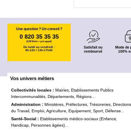
Une question ? Un conseil ?
0 820 35 35 35
(0,20 €/min + prix appel)
Du lundi au vendredi :
Satisfait ou
Mode de 
8h-12h / 13h-17h30
remboursé
100% s
Vos univers métiers
Collectivités locales :
Mairies, Etablissements Publics
Intercommunalités, Départements, Régions...
Administration :
Ministères, Préfectures, Trésoreries, Direction
du Travail, Emploi, Agriculture, Equipement, Sport, Défense...
Santé-Social :
Etablissements médico-sociaux (Enfance,
Handicap, Personnes âgées)...