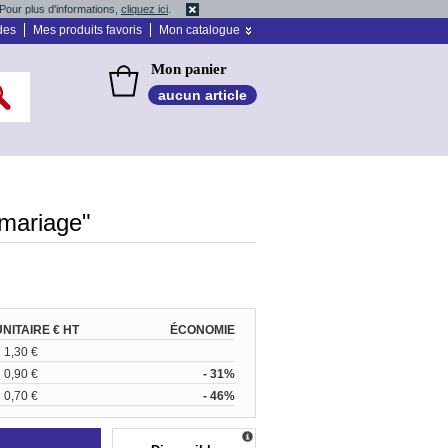
Pour plus d'informations,
cliquez ici
.
des
Mes produits favoris
Mon catalogue
Mon panier
aucun article
 mariage"
UNITAIRE € HT
ÉCONOMIE
1,30 €
0,90 €
- 31%
0,70 €
- 46%