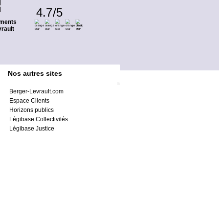
4.7
/
5
ments
rault
Nos autres sites
Berger-Levrault.com
Espace Clients
Horizons publics
Légibase Collectivités
Légibase Justice