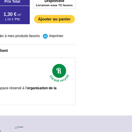
Disponible
Prix Total
Livraison sous 72 heures
1,30 €
HT
1,56 €
TTC
ter à mes produits favoris
Imprimer
lient
pace réservé à l'
organisation de la