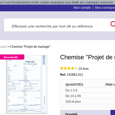
res à son fonctionnement et des cookies analytiques pour établir des statistiques anonymes. 
Mon compte
Mes comman
cueil
>
Chemise "Projet de mariage"
Chemise "Projet de
20 Avis
Ref.
240BEL911
QUANTITÉS
PRIX 
De 1 à 9
De 10 à 99
100 et plus
Quantité