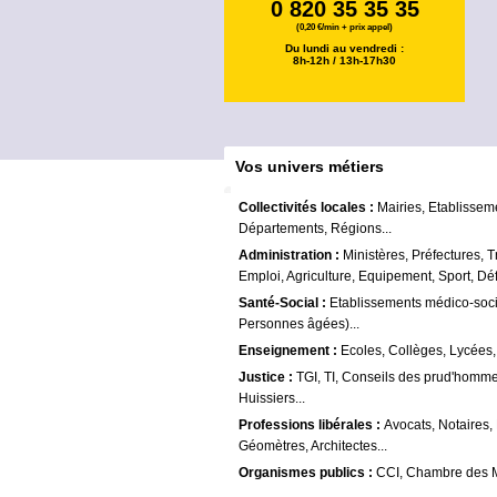
0 820 35 35 35
(0,20 €/min + prix appel)
Du lundi au vendredi :
8h-12h / 13h-17h30
Vos univers métiers
Collectivités locales :
Mairies, Etablissem
Départements, Régions...
Administration :
Ministères, Préfectures, T
Emploi, Agriculture, Equipement, Sport, Déf
Santé-Social :
Etablissements médico-soc
Personnes âgées)...
Enseignement :
Ecoles, Collèges, Lycées,
Justice :
TGI, TI, Conseils des prud'homme
Huissiers...
Professions libérales :
Avocats, Notaires,
Géomètres, Architectes...
Organismes publics :
CCI, Chambre des 