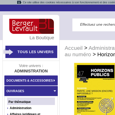
Ce site utilise des cookies nécessaires à son fonctionnement et des cooki
La Boutique
Accueil
>
Administra
TOUS LES UNIVERS
au numéro
>
Horizo
Votre univers :
ADMINISTRATION
DOCUMENTS & ACCESSOIRES
OUVRAGES
Par thématique
Administration
Affaires juridiques et