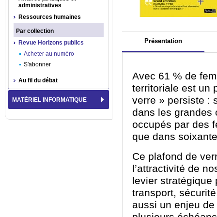
administratives
Ressources humaines
Par collection
Présentation
Revue Horizons publics
Acheter au numéro
S'abonner
Avec 61 % de femm
Au fil du débat
territoriale est un
verre » persiste :
MATÉRIEL INFORMATIQUE
dans les grandes c
occupés par des f
que dans soixante
Ce plafond de verr
l’attractivité de no
levier stratégique 
transport, sécurit
aussi un enjeu de 