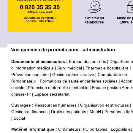
0 820 35 35 35
(0,20 €/min + prix appel)
Du lundi au vendredi :
Satisfait ou
Mode de 
8h-12h / 13h-17h30
remboursé
100% s
Nos gammes de produits pour : administration
Documents et accessoires :
Bureau des entrées
|
Départemen
d'information médicale
|
Suivi médical
|
Pharmacie hospitalière
|
Prévention sanitaire
|
Gestion administrative
|
Comptabilité de
l'ordonnateur
|
Formations de santé et carrières sociales
|
Action
sociale
|
Protection maternelle et infantile
|
Espace gestion Arme
chasse-Tir
|
Espace secrétariat
Ouvrages :
Ressources humaines
|
Organisation et structures
|
Gestion et finances
|
Droits des patients
|
MeaH
|
Personnes âg
|
Social
Matériel informatique :
Ordinateurs, PC portables
|
Logiciels et