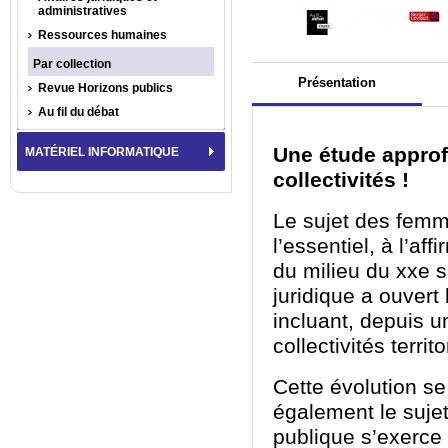
administratives
Ressources humaines
Par collection
Présentation
Revue Horizons publics
Au fil du débat
Une étude approf
MATÉRIEL INFORMATIQUE
collectivités !
Le sujet des femm
l’essentiel
,
à l’aff
du milieu
du
xx
e
s
juridique a ouvert 
incluant
, depuis u
collectivités territ
Cette
évolution
se
également
le suje
publique s’exerc