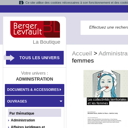
Ce site utilise des cookies nécessaires à son fonctionnement et des cooki
La Boutique
Accueil
>
Administra
TOUS LES UNIVERS
femmes
Votre univers :
ADMINISTRATION
DOCUMENTS & ACCESSOIRES
OUVRAGES
Par thématique
Administration
Affaires juridiques et