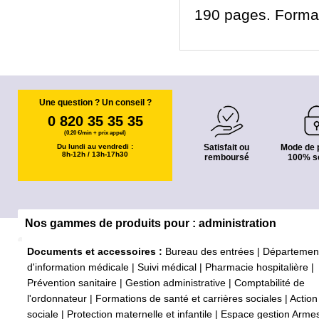
190 pages. Format 
Une question ? Un conseil ?
0 820 35 35 35
(0,20 €/min + prix appel)
Du lundi au vendredi :
Satisfait ou
Mode de 
8h-12h / 13h-17h30
remboursé
100% s
Nos gammes de produits pour : administration
Documents et accessoires :
Bureau des entrées
|
Départemen
d'information médicale
|
Suivi médical
|
Pharmacie hospitalière
|
Prévention sanitaire
|
Gestion administrative
|
Comptabilité de
l'ordonnateur
|
Formations de santé et carrières sociales
|
Action
sociale
|
Protection maternelle et infantile
|
Espace gestion Arme