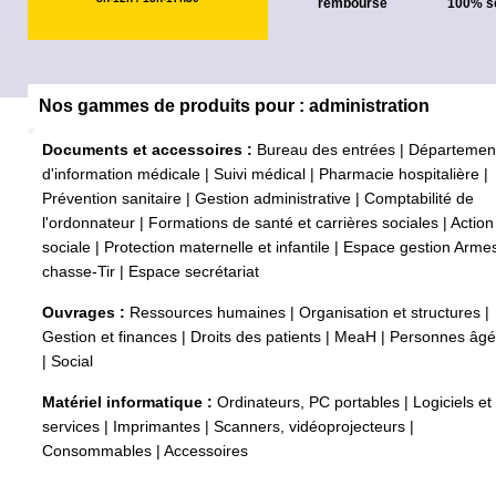
remboursé
100% s
Nos gammes de produits pour : administration
Documents et accessoires :
Bureau des entrées
|
Départemen
d'information médicale
|
Suivi médical
|
Pharmacie hospitalière
|
Prévention sanitaire
|
Gestion administrative
|
Comptabilité de
l'ordonnateur
|
Formations de santé et carrières sociales
|
Action
sociale
|
Protection maternelle et infantile
|
Espace gestion Arme
chasse-Tir
|
Espace secrétariat
Ouvrages :
Ressources humaines
|
Organisation et structures
|
Gestion et finances
|
Droits des patients
|
MeaH
|
Personnes âg
|
Social
Matériel informatique :
Ordinateurs, PC portables
|
Logiciels et
services
|
Imprimantes
|
Scanners, vidéoprojecteurs
|
Consommables
|
Accessoires