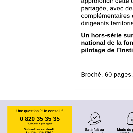
approfondir cette 
partagée, avec de
complémentaires et
dirigeants territori
Un hors-série su
national de la fo
pilotage de l’Inst
Broché. 60 pages. 
Une question ? Un conseil ?
0 820 35 35 35
(0,20 €/min + prix appel)
Du lundi au vendredi :
Satisfait ou
Mode de 
8h-12h / 13h-17h30