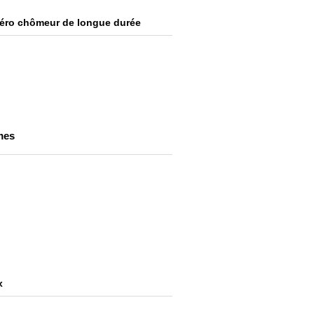
s zéro chômeur de longue durée
mmes
x