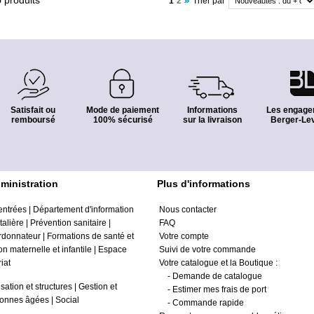
5
produits
1
2
Trier par
Satisfait ou
Mode de paiement
Informations
Les engage
remboursé
100% sécurisé
sur la livraison
Berger-Lev
ministration
Plus d'informations
entrées
|
Département d'information
Nous contacter
alière
|
Prévention sanitaire
|
FAQ
ordonnateur
|
Formations de santé et
Votre compte
on maternelle et infantile
|
Espace
Suivi de votre commande
iat
Votre catalogue et la Boutique :
-
Demande de catalogue
sation et structures
|
Gestion et
-
Estimer mes frais de port
onnes âgées
|
Social
-
Commande rapide