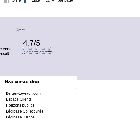
Grille
Liste
par page
4.7
/
5
ments
rault
Nos autres sites
Berger-Levrault.com
Espace Clients
Horizons publics
Légibase Collectivités
Légibase Justice