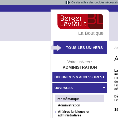
Ce site utilise des cookies nécessai
La Boutique
TOUS LES UNIVERS
Ac
A
Votre univers :
ADMINISTRATION
La
in
DOCUMENTS & ACCESSOIRES
El
de
Fi
OUVRAGES
dé
Dé
Par thématique
Le
Administration
1
Affaires juridiques et
administratives