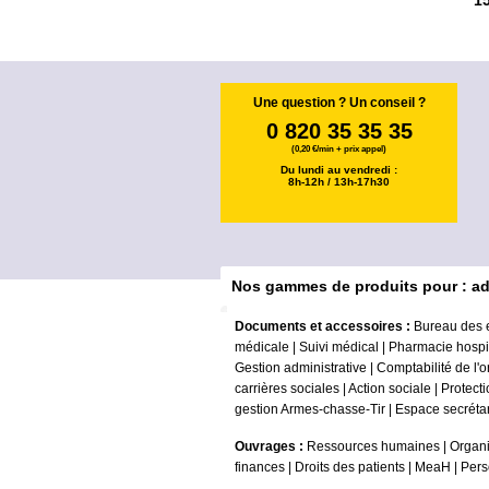
1
Une question ? Un conseil ?
0 820 35 35 35
(0,20 €/min + prix appel)
Du lundi au vendredi :
8h-12h / 13h-17h30
Nos gammes de produits pour : ad
Documents et accessoires :
Bureau des 
médicale
|
Suivi médical
|
Pharmacie hospit
Gestion administrative
|
Comptabilité de l'
carrières sociales
|
Action sociale
|
Protecti
gestion Armes-chasse-Tir
|
Espace secrétar
Ouvrages :
Ressources humaines
|
Organi
finances
|
Droits des patients
|
MeaH
|
Pers