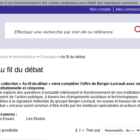
res à son fonctionnement et des cookies analytiques pour établir des statistiques anonymes. 
Mon compte
Mes comman
cueil
>
Administration
>
Ouvrages
>
Au fil du débat
u fil du débat
 collection « Au fil du débat » vient compléter l’offre de Berger-Levrault avec se
stitutionnelle et citoyenne.
le explore des questions d’actualité intéressant le fonctionnement de nos institutions
venir de l’action publique, à travers les changements sociétaux et technologiques.
dèles à la signature éditoriale du groupe Berger-Levrault, les essais et travaux de r
bat » ont pour point commun d’être écrits par les meilleurs spécialistes et acteurs de
couvrez :
s Essais
Les Etudes
5
produits
1
2
Trier par