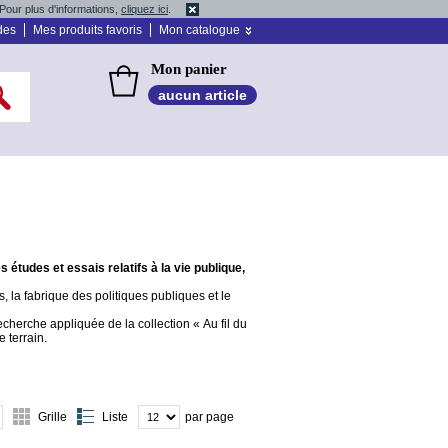
Pour plus d'informations,
cliquez ici
.
des
Mes produits favoris
Mon catalogue
Mon panier
aucun article
s études et essais relatifs à la vie publique,
, la fabrique des politiques publiques et le
echerche appliquée de la collection « Au fil du
 terrain.
Grille
Liste
par page