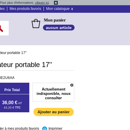
Pour plus d'informations,
cliquez ici
.
des
Mes produits favoris
Mon catalogue
Mon panier
aucun article
eur portable 17''
eur portable 17''
3E2U6AA
Actuellement
Prix Total
indisponible, nous
consulter
36,00 €
HT
43,20 €
TTC
ter à mes produits favoris
Imprimer