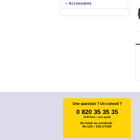
Accessoires
Une question ? Un conseil ?
0 820 35 35 35
(0,20 €/min + prix appel)
Du lundi au vendredi :
8h-12h / 13h-17h30