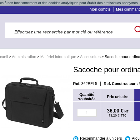
res à son fonctionnement et des cookies analytiques pour établir des statistiques anonymes. 
Mon compte
Mes comman
cueil
>
Administration
>
Matériel informatique
>
Accessoires
>
Sacoche pour ordinat
Sacoche pour ordinat
Ref.
362BEL5
Ref. Constructeur :
Quantité
Prix unitaire
souhaitée
36,00 €
HT
43,20 €
TTC
Recommander à un tiers
Ajou