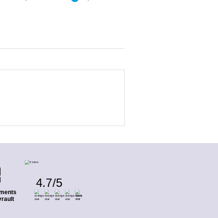
4.7
/
5
ments
rault