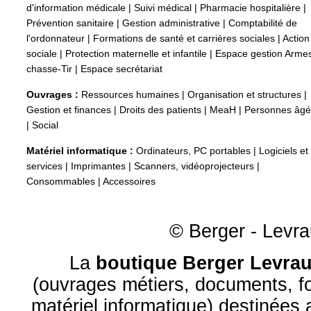
d'information médicale
|
Suivi médical
|
Pharmacie hospitalière
|
Prévention sanitaire
|
Gestion administrative
|
Comptabilité de
l'ordonnateur
|
Formations de santé et carrières sociales
|
Action
sociale
|
Protection maternelle et infantile
|
Espace gestion Arme
chasse-Tir
|
Espace secrétariat
Ouvrages :
Ressources humaines
|
Organisation et structures
|
Gestion et finances
|
Droits des patients
|
MeaH
|
Personnes âg
|
Social
Matériel informatique :
Ordinateurs, PC portables
|
Logiciels et
services
|
Imprimantes
|
Scanners, vidéoprojecteurs
|
Consommables
|
Accessoires
© Berger - Levrau
La
boutique Berger Levrau
(ouvrages métiers, documents, fo
matériel informatique) destinées