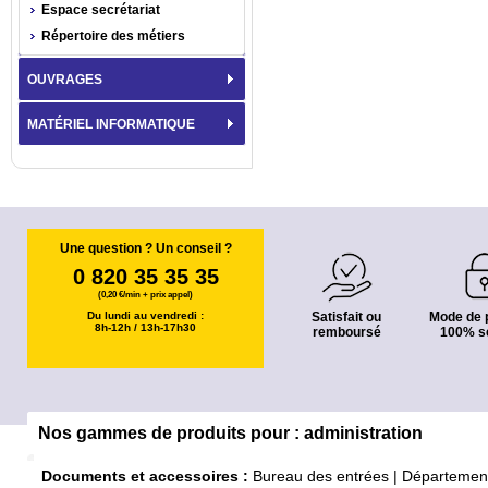
Espace secrétariat
Répertoire des métiers
OUVRAGES
MATÉRIEL INFORMATIQUE
Une question ? Un conseil ?
0 820 35 35 35
(0,20 €/min + prix appel)
Du lundi au vendredi :
Satisfait ou
Mode de 
8h-12h / 13h-17h30
remboursé
100% s
Nos gammes de produits pour : administration
Documents et accessoires :
Bureau des entrées
|
Départemen