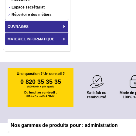
chasse-Tir
Espace secrétariat
Répertoire des métiers
OUVRAGES
MATÉRIEL INFORMATIQUE
Une question ? Un conseil ?
0 820 35 35 35
(0,20 €/min + prix appel)
Du lundi au vendredi :
Satisfait ou
Mode de 
8h-12h / 13h-17h30
remboursé
100% s
Nos gammes de produits pour : administration