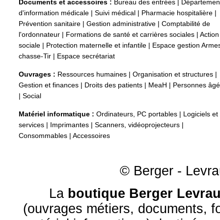
Documents et accessoires :
Bureau des entrées
|
Départemen
d'information médicale
|
Suivi médical
|
Pharmacie hospitalière
|
Prévention sanitaire
|
Gestion administrative
|
Comptabilité de
l'ordonnateur
|
Formations de santé et carrières sociales
|
Action
sociale
|
Protection maternelle et infantile
|
Espace gestion Arme
chasse-Tir
|
Espace secrétariat
Ouvrages :
Ressources humaines
|
Organisation et structures
|
Gestion et finances
|
Droits des patients
|
MeaH
|
Personnes âg
|
Social
Matériel informatique :
Ordinateurs, PC portables
|
Logiciels et
services
|
Imprimantes
|
Scanners, vidéoprojecteurs
|
Consommables
|
Accessoires
© Berger - Levrau
La
boutique Berger Levrau
(ouvrages métiers, documents, fo