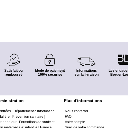
Satisfait ou
Mode de paiement
Informations
Les engage
remboursé
100% sécurisé
sur la livraison
Berger-Lev
ministration
Plus d'informations
entrées
|
Département d'information
Nous contacter
alière
|
Prévention sanitaire
|
FAQ
ordonnateur
|
Formations de santé et
Votre compte
on maternelle et infantile
|
Espace
Suivi de votre commande