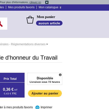
Pour plus d'informations,
cliquez ici
.
des
Mes produits favoris
Mon catalogue
Mon panier
aucun article
nérales - Réglementations diverses
>
 d'honneur du Travail
Disponible
Prix Total
Livraison sous 72 heures
0,36 €
HT
0,43 €
TTC
ter à mes produits favoris
Imprimer