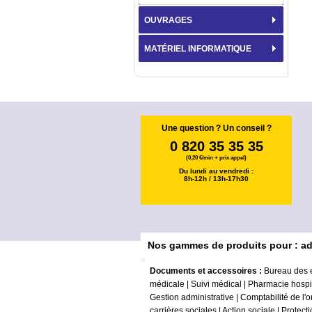
OUVRAGES
MATÉRIEL INFORMATIQUE
Une question ? Un conseil ?
0 820 35 35 35
(0,20 €/min + prix appel)
Du lundi au vendredi :
8h-12h / 13h-17h30
Nos gammes de produits pour : ad
Documents et accessoires :
Bureau des 
médicale
|
Suivi médical
|
Pharmacie hospit
Gestion administrative
|
Comptabilité de l'
carrières sociales
|
Action sociale
|
Protecti