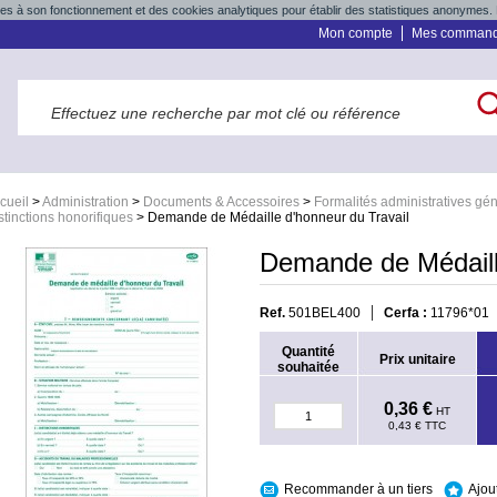
res à son fonctionnement et des cookies analytiques pour établir des statistiques anonymes. 
Mon compte
Mes comman
cueil
>
Administration
>
Documents & Accessoires
>
Formalités administratives gé
stinctions honorifiques
>
Demande de Médaille d'honneur du Travail
Demande de Médaille
Ref.
501BEL400
Cerfa :
11796*01
Quantité
Prix unitaire
souhaitée
0,36 €
HT
0,43 €
TTC
Recommander à un tiers
Ajou