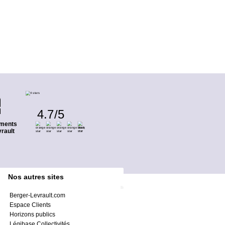
4.7
/
5
ments
rault
Nos autres sites
Berger-Levrault.com
Espace Clients
Horizons publics
Légibase Collectivités