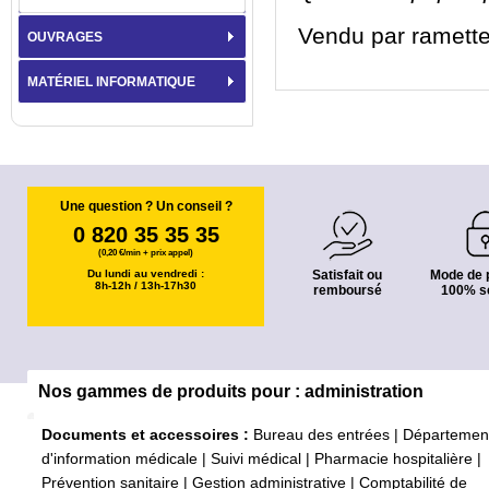
Vendu par ramette
OUVRAGES
MATÉRIEL INFORMATIQUE
Une question ? Un conseil ?
0 820 35 35 35
(0,20 €/min + prix appel)
Du lundi au vendredi :
Satisfait ou
Mode de 
8h-12h / 13h-17h30
remboursé
100% s
Nos gammes de produits pour : administration
Documents et accessoires :
Bureau des entrées
|
Départemen
d'information médicale
|
Suivi médical
|
Pharmacie hospitalière
|
Prévention sanitaire
|
Gestion administrative
|
Comptabilité de