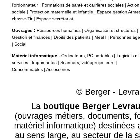
l'ordonnateur
|
Formations de santé et carrières sociales
|
Action
sociale
|
Protection maternelle et infantile
|
Espace gestion Arme
chasse-Tir
|
Espace secrétariat
Ouvrages :
Ressources humaines
|
Organisation et structures
|
Gestion et finances
|
Droits des patients
|
MeaH
|
Personnes âg
|
Social
Matériel informatique :
Ordinateurs, PC portables
|
Logiciels et
services
|
Imprimantes
|
Scanners, vidéoprojecteurs
|
Consommables
|
Accessoires
© Berger - Levrau
La
boutique Berger Levrau
(ouvrages métiers, documents, fo
matériel informatique) destinées
au sens large, au
secteur de la 