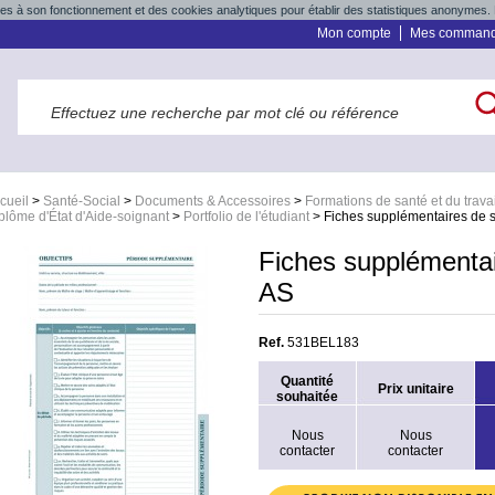
res à son fonctionnement et des cookies analytiques pour établir des statistiques anonymes. 
Mon compte
Mes comman
cueil
>
Santé-Social
>
Documents & Accessoires
>
Formations de santé et du travai
plôme d'État d'Aide-soignant
>
Portfolio de l'étudiant
>
Fiches supplémentaires de st
Fiches supplémentair
AS
Ref.
531BEL183
Quantité
Prix unitaire
souhaitée
Nous
Nous
contacter
contacter