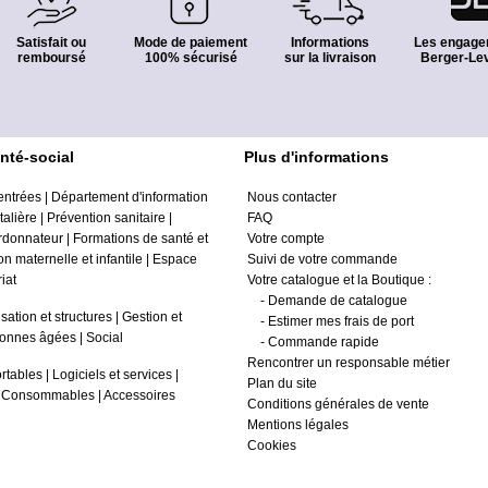
Satisfait ou
Mode de paiement
Informations
Les engage
remboursé
100% sécurisé
sur la livraison
Berger-Lev
nté-social
Plus d'informations
entrées
|
Département d'information
Nous contacter
alière
|
Prévention sanitaire
|
FAQ
ordonnateur
|
Formations de santé et
Votre compte
on maternelle et infantile
|
Espace
Suivi de votre commande
iat
Votre catalogue et la Boutique :
-
Demande de catalogue
sation et structures
|
Gestion et
-
Estimer mes frais de port
onnes âgées
|
Social
-
Commande rapide
Rencontrer un responsable métier
rtables
|
Logiciels et services
|
Plan du site
|
Consommables
|
Accessoires
Conditions générales de vente
Mentions légales
Cookies