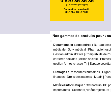
0 820 35 35 35
(0,20 €/min + prix appel)
Du lundi au vendredi :
8h-12h / 13h-17h30
Nos gammes de produits pour : sa
Documents et accessoires :
Bureau des 
médicale
|
Suivi médical
|
Pharmacie hospit
Gestion administrative
|
Comptabilité de l'
carrières sociales
|
Action sociale
|
Protecti
gestion Armes-chasse-Tir
|
Espace secrétar
Ouvrages :
Ressources humaines
|
Organi
finances
|
Droits des patients
|
MeaH
|
Pers
Matériel informatique :
Ordinateurs, PC po
Imprimantes
|
Scanners, vidéoprojecteurs