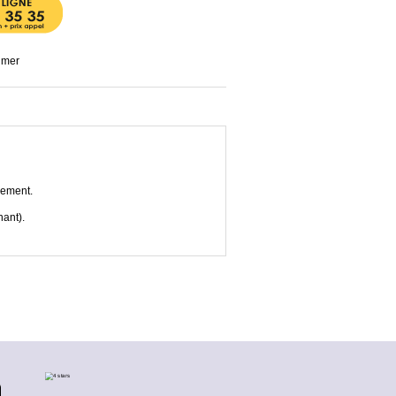
imer
lement.
nant).