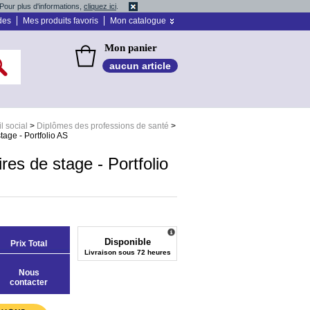
Pour plus d'informations,
cliquez ici
.
des
Mes produits favoris
Mon catalogue
Mon panier
aucun article
l social
>
Diplômes des professions de santé
>
age - Portfolio AS
es de stage - Portfolio
Disponible
Prix Total
Livraison sous 72 heures
Nous
contacter