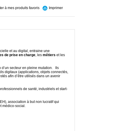
ter à mes produits favoris
Imprimer
ielle et au digital, entraine une
s de prise en charge
, les
métiers
et les
n d’un secteur en pleine mutation. Ils
tils digitaux (applications, objets connectés,
estés afin d’être utilisés dans un avenir
rofessionnels de santé, industriels et start-
EH), association à but non lucratif qui
t médico-social.