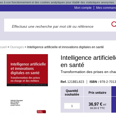
res à son fonctionnement et des cookies analytiques pour établir des statistiques anonymes. 
Mon compte
Mes comman
cueil
>
Ouvrages
>
Intelligence artificielle et innovations digitales en santé
Intelligence artificie
en santé
Transformation des prises en cha
Ref.
121BEL823
ISBN :
978-2-7013
Quantité
Prix unitaire
souhaitée
36,97 €
HT
39,00 €
TTC