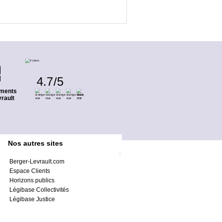
4.7
/
5
ments
rault
Nos autres sites
Berger-Levrault.com
Espace Clients
Horizons publics
Légibase Collectivités
Légibase Justice