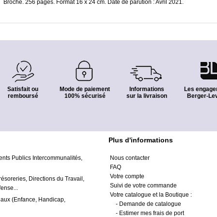
Broché. 256 pages. Format 16 x 24 cm. Date de parution : Avril 2021.
Satisfait ou
Mode de paiement
Informations
Les engage
remboursé
100% sécurisé
sur la livraison
Berger-Lev
Plus d'informations
ents Publics Intercommunalités,
Nous contacter
FAQ
Votre compte
résoreries, Directions du Travail,
Suivi de votre commande
ense...
Votre catalogue et la Boutique :
iaux (Enfance, Handicap,
-
Demande de catalogue
-
Estimer mes frais de port