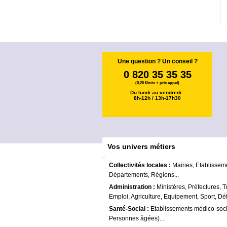
Une question ? Un conseil ?
0 820 35 35 35
(0,20 €/min + prix appel)
Du lundi au vendredi :
8h-12h / 13h-17h30
Vos univers métiers
Collectivités locales :
Mairies, Etablissem
Départements, Régions...
Administration :
Ministères, Préfectures, T
Emploi, Agriculture, Equipement, Sport, Déf
Santé-Social :
Etablissements médico-soc
Personnes âgées)...