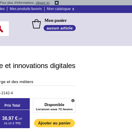
Pour plus d'informations,
cliquez ici
.
des
Mes produits favoris
Mon catalogue
Mon panier
aucun article
lle et innovations digitales
rge et des métiers
-2142-4
Disponible
Prix Total
Livraison sous 72 heures
36,97 €
HT
39,00 €
TTC