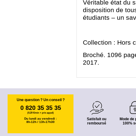
Véritable état du s
disposition de tou
étudiants – un sav
Collection : Hors c
Broché. 1096 page
2017.
Une question ? Un conseil ?
0 820 35 35 35
(0,20 €/min + prix appel)
Du lundi au vendredi :
Satisfait ou
Mode de 
8h-12h / 13h-17h30
remboursé
100% s