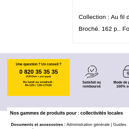
Collection : Au fil
Broché. 162 p.. F
Une question ? Un conseil ?
0 820 35 35 35
(0,20 €/min + prix appel)
Du lundi au vendredi :
Satisfait ou
Mode de 
8h-12h / 13h-17h30
remboursé
100% s
Nos gammes de produits pour : collectivités locales
Documents et accessoires :
Administration générale
|
Guides