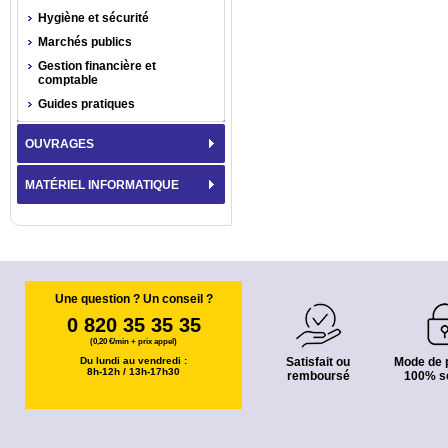
Hygiène et sécurité
Marchés publics
Gestion financière et
comptable
Guides pratiques
OUVRAGES
MATÉRIEL INFORMATIQUE
Une question ? Un conseil ?
0 820 35 35 35
(0,20 €/min + prix appel)
Du lundi au vendredi :
Satisfait ou
Mode de 
8h-12h / 13h-17h30
remboursé
100% s