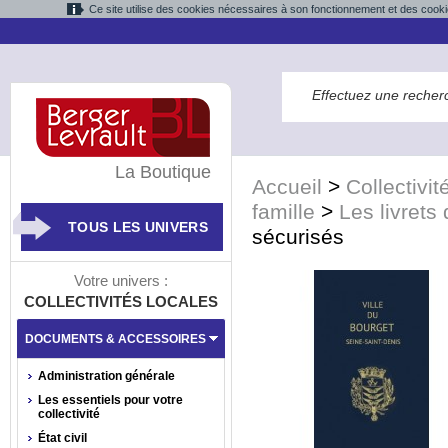
Ce site utilise des cookies nécessaires à son fonctionnement et des cooki
La Boutique
Accueil
>
Collectivit
famille
>
Les livrets 
TOUS LES UNIVERS
sécurisés
Votre univers :
COLLECTIVITÉS LOCALES
DOCUMENTS & ACCESSOIRES
Administration générale
Les essentiels pour votre
collectivité
État civil