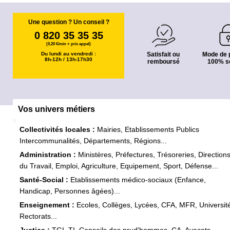
Une question ? Un conseil ?
0 820 35 35 35
(0,20 €/min + prix appel)
Du lundi au vendredi :
Satisfait ou
Mode de 
8h-12h / 13h-17h30
remboursé
100% s
Vos univers métiers
Collectivités locales :
Mairies, Etablissements Publics
Intercommunalités, Départements, Régions...
Administration :
Ministères, Préfectures, Trésoreries, Direction
du Travail, Emploi, Agriculture, Equipement, Sport, Défense...
Santé-Social :
Etablissements médico-sociaux (Enfance,
Handicap, Personnes âgées)...
Enseignement :
Ecoles, Collèges, Lycées, CFA, MFR, Universit
Rectorats...