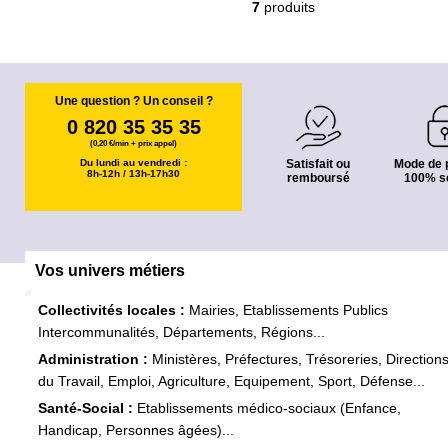
7
produits
Une question ? Un conseil ?
0 820 35 35 35
(0,20 €/min + prix appel)
Du lundi au vendredi :
Satisfait ou
Mode de 
8h-12h / 13h-17h30
remboursé
100% s
Vos univers métiers
Collectivités locales :
Mairies, Etablissements Publics
Intercommunalités, Départements, Régions...
Administration :
Ministères, Préfectures, Trésoreries, Direction
du Travail, Emploi, Agriculture, Equipement, Sport, Défense...
Santé-Social :
Etablissements médico-sociaux (Enfance,
Handicap, Personnes âgées)...