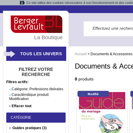
Ce site utilise des cookies nécessaires à son fonctionnement et des cooki
La Boutique
TOUS LES UNIVERS
Accueil
>
Documents & Accessoires
Documents & Acce
FILTREZ VOTRE
RECHERCHE
8
produits
Filtres actifs:
Catégorie:
Professions libérales
Caractéristique produit:
Modification
Effacer tout
CATÉGORIE
Guides pratiques (3)