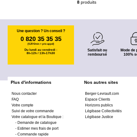
8
produits
Une question ? Un conseil ?
0 820 35 35 35
(0,20 €/min + prix appel)
Du lundi au vendredi :
Satisfait ou
Mode de 
8h-12h / 13h-17h30
remboursé
100% s
Plus d'informations
Nos autres sites
Nous contacter
Berger-Levrault.com
FAQ
Espace Clients
Votre compte
Horizons publics
Suivi de votre commande
Légibase Collectivités
Votre catalogue et la Boutique :
Légibase Justice
-
Demande de catalogue
-
Estimer mes frais de port
-
Commande rapide