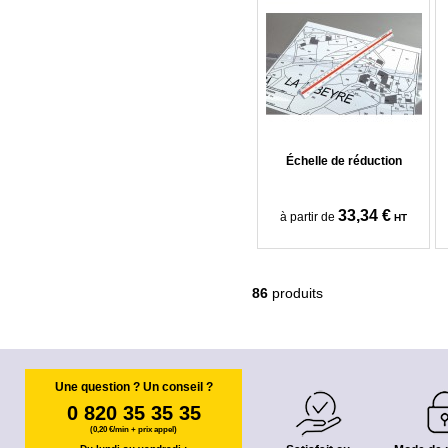
Échelle de réduction
33,34 €
à partir de
HT
86
produits
Une question ? Un conseil ?
0 820 35 35 35
(0,20 €/min + prix appel)