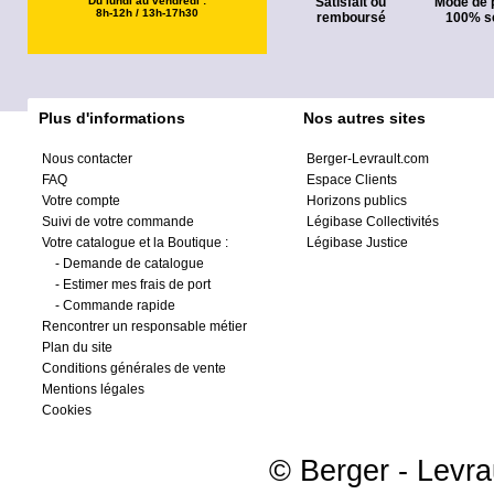
Du lundi au vendredi :
Satisfait ou
Mode de 
8h-12h / 13h-17h30
remboursé
100% s
Plus d'informations
Nos autres sites
Nous contacter
Berger-Levrault.com
FAQ
Espace Clients
Votre compte
Horizons publics
Suivi de votre commande
Légibase Collectivités
Votre catalogue et la Boutique :
Légibase Justice
-
Demande de catalogue
-
Estimer mes frais de port
-
Commande rapide
Rencontrer un responsable métier
Plan du site
Conditions générales de vente
Mentions légales
Cookies
© Berger - Levrau