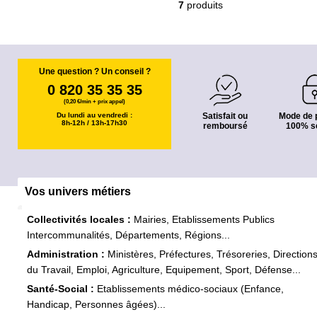
7
produits
Une question ? Un conseil ?
0 820 35 35 35
(0,20 €/min + prix appel)
Du lundi au vendredi :
Satisfait ou
Mode de 
8h-12h / 13h-17h30
remboursé
100% s
Vos univers métiers
Collectivités locales :
Mairies, Etablissements Publics
Intercommunalités, Départements, Régions...
Administration :
Ministères, Préfectures, Trésoreries, Direction
du Travail, Emploi, Agriculture, Equipement, Sport, Défense...
Santé-Social :
Etablissements médico-sociaux (Enfance,
Handicap, Personnes âgées)...