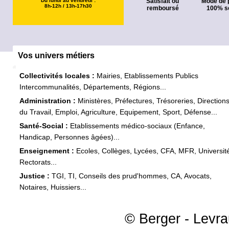
Du lundi au vendredi :
Satisfait ou
Mode de 
8h-12h / 13h-17h30
remboursé
100% s
Vos univers métiers
Collectivités locales :
Mairies, Etablissements Publics
Intercommunalités, Départements, Régions...
Administration :
Ministères, Préfectures, Trésoreries, Direction
du Travail, Emploi, Agriculture, Equipement, Sport, Défense...
Santé-Social :
Etablissements médico-sociaux (Enfance,
Handicap, Personnes âgées)...
Enseignement :
Ecoles, Collèges, Lycées, CFA, MFR, Universit
Rectorats...
Justice :
TGI, TI, Conseils des prud'hommes, CA, Avocats,
Notaires, Huissiers...
© Berger - Levrau