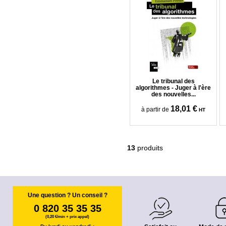
Le tribunal des
algorithmes - Juger à l'ère
des nouvelles...
18,01 €
à partir de
HT
13
produits
Une question ? Un conseil ?
0 820 35 35 35
(0,20 €/min + prix appel)