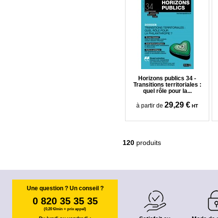
Horizons publics 34 -
Transitions territoriales :
quel rôle pour la...
29,29 €
à partir de
HT
120
produits
Une question ? Un conseil ?
0 820 35 35 35
(0,20 €/min + prix appel)