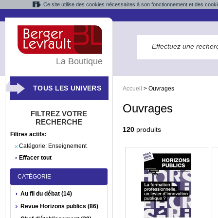
Ce site utilise des cookies nécessaires à son fonctionnement et des cooki
La Boutique
TOUS LES UNIVERS
Accueil
>
Ouvrages
Ouvrages
FILTREZ VOTRE
RECHERCHE
120
produits
Filtres actifs:
Catégorie:
Enseignement
Effacer tout
CATÉGORIE
Au fil du débat (14)
Revue Horizons publics (86)