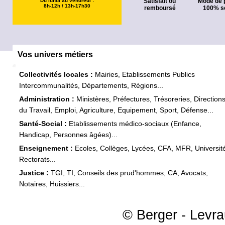
Du lundi au vendredi :
Satisfait ou
Mode de 
8h-12h / 13h-17h30
remboursé
100% s
Vos univers métiers
Collectivités locales :
Mairies, Etablissements Publics
Intercommunalités, Départements, Régions...
Administration :
Ministères, Préfectures, Trésoreries, Direction
du Travail, Emploi, Agriculture, Equipement, Sport, Défense...
Santé-Social :
Etablissements médico-sociaux (Enfance,
Handicap, Personnes âgées)...
Enseignement :
Ecoles, Collèges, Lycées, CFA, MFR, Universit
Rectorats...
Justice :
TGI, TI, Conseils des prud'hommes, CA, Avocats,
Notaires, Huissiers...
© Berger - Levrau